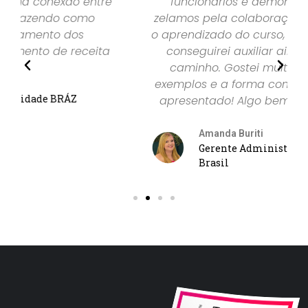
funcionários e demonstrar o quanto
zelamos pela colaboração de todos. Com
o aprendizado do curso, tenho certeza que
conseguirei auxiliar ainda mais nesse
caminho. Gostei muito do conteúdo,
exemplos e a forma como foi abordado e
apresentado! Algo bem prático e direto.
Amanda Buriti
Gerente Administrativa Benihana
Brasil