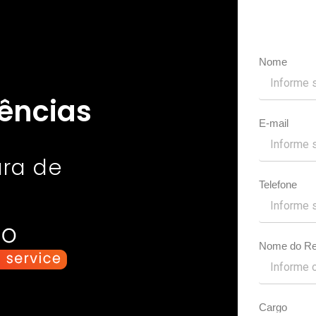
Nome
ências
E-mail
ura de
Telefone
Nome do Re
Cargo