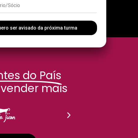
ero ser avisado da próxima turma
tes do País
 vender mais