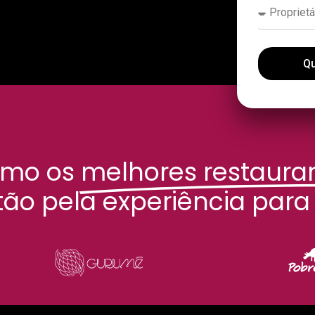
Qu
omo os
melhores restauran
tão pela experiência para