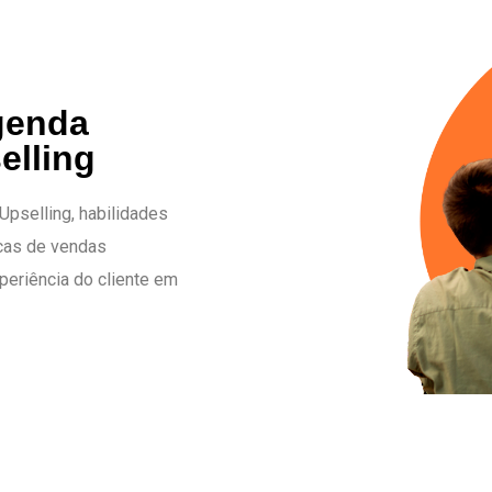
genda
elling
pselling, habilidades
cas de vendas
periência do cliente em