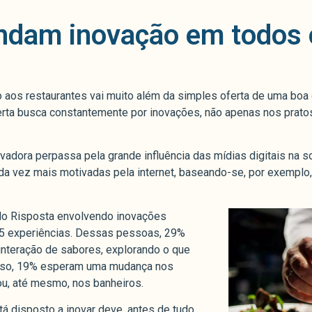
ndam inovação em todos 
o aos restaurantes vai muito além da simples oferta de uma boa
erta busca constantemente por inovações, não apenas nos prato
adora perpassa pela grande influência das mídias digitais na 
a vez mais motivadas pela internet, baseando-se, por exemplo,
lo Risposta envolvendo inovações
55 experiências. Dessas pessoas, 29%
interação de sabores, explorando o que
disso, 19% esperam uma mudança nos
ou, até mesmo, nos banheiros.
á disposto a inovar deve, antes de tudo,