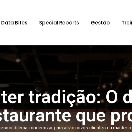
Data Bites
Special Reports
Gestão
Tre
 ter tradição: O 
staurante que p
esmo dilema: modernizar para atrair novos clientes ou manter a t