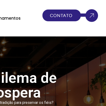
inamentos
dilema de
rospera
radição para preservar os fiéis?